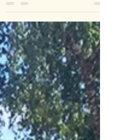
gemacht? War das nur zum Spass?" Das
werde ich oft gefragt, seit ich aus London
zurück bin. Meine Antwort darauf? „Ja, es
hat Spass gemacht. Aber nein, es war nicht
zum Spass.“ Es war auch kein Urlaub und
keine Workation. Für mich war es ein
calling. Eine Berufung. Tracey Emin, "It's not
me that's crying, it's my soul.", 2011 Eine
Berufung, von der ich nicht wusste, dass sie
in einer Schaffensphase von drei Wochen
enden würde. Nicht in der A